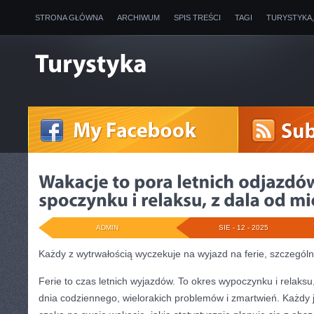
STRONA GŁÓWNA
ARCHIWUM
SPIS TREŚCI
TAGI
TURYSTYKA
ADMIN
SIE - 12 - 2025
Każdy z wytrwałością wyczekuje na wyjazd na ferie, szczególni
Ferie to czas letnich wyjazdów. To okres wypoczynku i relaks
dnia codziennego, wielorakich problemów i zmartwień. Każdy j