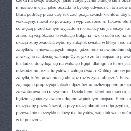
czeka na swoje wakacje, jakie statystycznie planuje się z ob
mnóstwo miejsc, jakie pożądane byłoby odwiedzić i to zarówno 
Biura podróży przez cały rok zachęcają swoich klientów, aby ci 
wakacyjny, nawet ze poważnym wyprzedzeniem. Takowe ofert
co więcej przed samym wyjazdem nie należy się już niczym 
znane są współcześnie wakacje Bułgaria i wiele osób się na n
okazja żeby zwiedzić wyborny zakątek świata, w którym nie z
zabytków i zniewalających miejsc, gdzie można swobodnie od
atrakcyjne są dzisiaj wakacje Cypr, jako że to miejsce to praw
też ludzie decydują się na wakacje Egipt, dlatego że to miejsce
odwiedzone przez turystów z całego świata. Obfituje ono w j
zabytki, które powinno się chociaż raz w życiu obejrzeć. Biur
zajmujące propozycje takich odjazdów, umożliwiają one przeja
zakwaterowanie i utrzymanie. Dzięki temu klient nie musi się j
będzie się cieszył swoim urlopem w pięknym miejscu. Ferie z
okazja aby poznać świat, a przy okazji akuratnie odprężyć się.
przeważnie niezwykle celowy dla turystów, więc tak wiele osó
w te położenia.