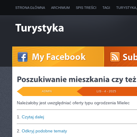
STRONA GŁÓWNA
ARCHIWUM
SPIS TREŚCI
TAGI
TURYSTYKA
ADMIN
LIS - 4 - 2025
Należałoby jest uwzględniać oferty typu ogrodzenia Mielec
1.
Czytaj dalej
2.
Odkryj podobne tematy