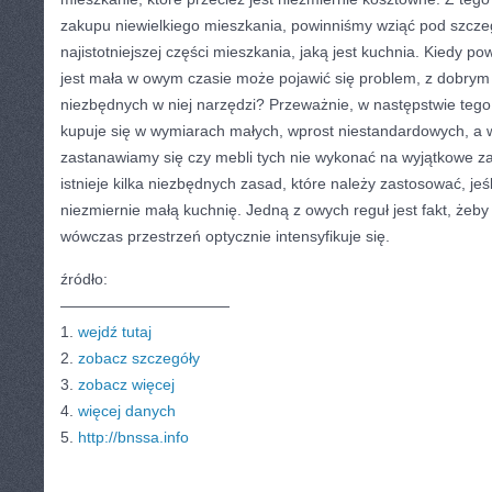
zakupu niewielkiego mieszkania, powinniśmy wziąć pod szc
najistotniejszej części mieszkania, jaką jest kuchnia. Kiedy p
jest mała w owym czasie może pojawić się problem, z dobrym
niezbędnych w niej narzędzi? Przeważnie, w następstwie tego 
kupuje się w wymiarach małych, wprost niestandardowych, a
zastanawiamy się czy mebli tych nie wykonać na wyjątkowe z
istnieje kilka niezbędnych zasad, które należy zastosować, j
niezmiernie małą kuchnię. Jedną z owych reguł jest fakt, żeb
wówczas przestrzeń optycznie intensyfikuje się.
źródło:
———————————
1.
wejdź tutaj
2.
zobacz szczegóły
3.
zobacz więcej
4.
więcej danych
5.
http://bnssa.info
CATEGORIES:
TURYSTYKA, PODRÓŻE