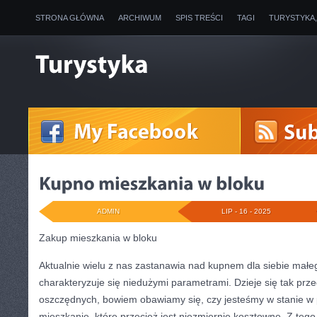
STRONA GŁÓWNA
ARCHIWUM
SPIS TREŚCI
TAGI
TURYSTYKA
ADMIN
LIP - 16 - 2025
Zakup mieszkania w bloku
Aktualnie wielu z nas zastanawia nad kupnem dla siebie małeg
charakteryzuje się niedużymi parametrami. Dzieje się tak pr
oszczędnych, bowiem obawiamy się, czy jesteśmy w stanie w 
mieszkanie, które przecież jest niezmiernie kosztowne. Z tego