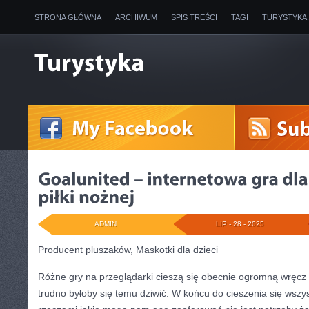
STRONA GŁÓWNA
ARCHIWUM
SPIS TREŚCI
TAGI
TURYSTYKA
ADMIN
LIP - 28 - 2025
Producent pluszaków, Maskotki dla dzieci
Różne gry na przeglądarki cieszą się obecnie ogromną wręcz 
trudno byłoby się temu dziwić. W końcu do cieszenia się wszy