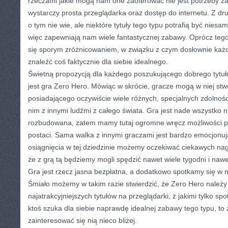
rzeczami jakie mogą nam one zaoferować nie jest potrzeby 
wystarczy prosta przeglądarka oraz dostęp do internetu. Z dru
o tym nie wie, ale niektóre tytuły tego typu potrafią być nie
więc zapewniają nam wiele fantastycznej zabawy. Oprócz teg
się sporym zróżnicowaniem, w związku z czym dosłownie każ
znaleźć coś faktycznie dla siebie idealnego.
Świetną propozycją dla każdego poszukującego dobrego tytułu
jest gra Zero Hero. Mówiąc w skrócie, gracze mogą w niej st
posiadającego oczywiście wiele różnych, specjalnych zdolnośc
nim z innymi ludźmi z całego świata. Gra jest nade wszystko 
rozbudowana, zatem mamy tutaj ogromne wręcz możliwości p
postaci. Sama walka z innymi graczami jest bardzo emocjonuj
osiągnięcia w tej dziedzinie możemy oczekiwać ciekawych na
że z grą tą będziemy mogli spędzić nawet wiele tygodni i nawet
Gra jest rzecz jasna bezpłatna, a dodatkowo spotkamy się w ni
Śmiało możemy w takim razie stwierdzić, że Zero Hero należy
najatrakcyjniejszych tytułów na przeglądarki, z jakimi tylko spo
ktoś szuka dla siebie naprawdę idealnej zabawy tego typu, t
zainteresować się nią nieco bliżej.