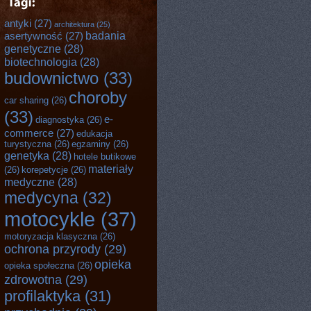
antyki
(27)
architektura
(25)
badania
asertywność
(27)
genetyczne
(28)
biotechnologia
(28)
budownictwo
(33)
choroby
car sharing
(26)
(33)
e-
diagnostyka
(26)
commerce
(27)
edukacja
turystyczna
(26)
egzaminy
(26)
genetyka
(28)
hotele butikowe
materiały
(26)
korepetycje
(26)
medyczne
(28)
medycyna
(32)
motocykle
(37)
motoryzacja klasyczna
(26)
ochrona przyrody
(29)
opieka
opieka społeczna
(26)
zdrowotna
(29)
profilaktyka
(31)