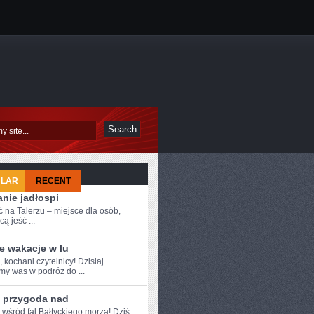
ULAR
RECENT
nie jadłospi
 na Talerzu – miejsce dla osób,
cą jeść ...
e wakacje w lu
, kochani czytelnicy! Dzisiaj
my was w podróż do ...
a przygoda nad
e wśród fal Bałtyckiego morza! Dziś