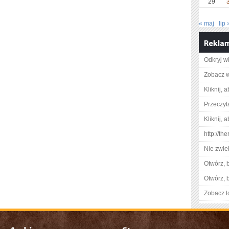
29
« maj
lip 
Odkryj w
Zobacz wi
Kliknij, 
Przeczyta
Kliknij, 
http://t
Nie zwlek
Otwórz, 
Otwórz, 
Zobacz t