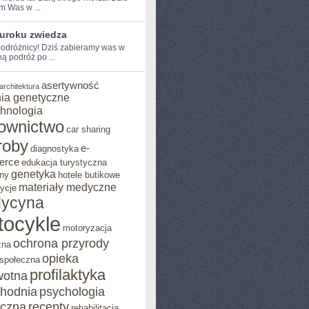
⁢ Was w ...
 uroku zwiedza
odróżnicy! ⁢Dziś zabieramy was w
 ⁤podróż po ...
asertywność
architektura
ia genetyczne
chnologia
ownictwo
car sharing
roby
e-
diagnostyka
erce
edukacja turystyczna
genetyka
ny
hotele butikowe
materiały medyczne
ycje
ycyna
tocykle
motoryzacja
ochrona przyrody
zna
opieka
 społeczna
profilaktyka
wotna
chodnia
psychologia
eczna
recepty
rehabilitacja