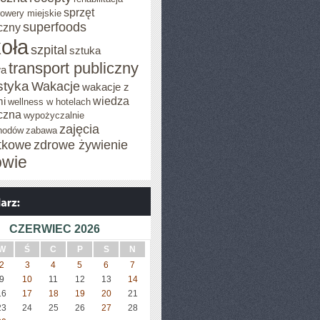
sprzęt
rowery miejskie
superfoods
czny
oła
szpital
sztuka
transport publiczny
wa
styka
Wakacje
wakacje z
wiedza
mi
wellness w hotelach
czna
wypożyczalnie
zajęcia
hodów
zabawa
tkowe
zdrowe żywienie
owie
CZERWIEC 2026
W
Ś
C
P
S
N
2
3
4
5
6
7
9
10
11
12
13
14
16
17
18
19
20
21
23
24
25
26
27
28