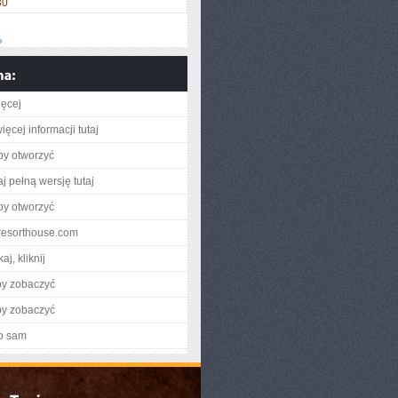
30
»
ięcej
ęcej informacji tutaj
aby otworzyć
j pełną wersję tutaj
aby otworzyć
heresorthouse.com
aj, kliknij
by zobaczyć
by zobaczyć
o sam