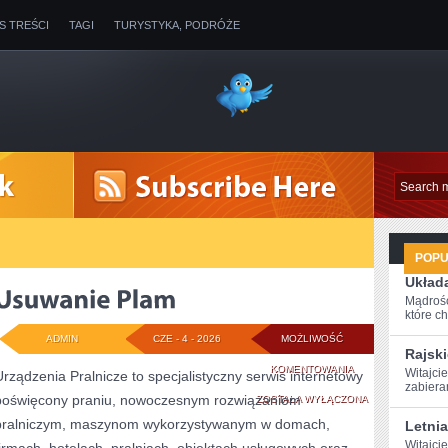
IS TREŚCI
TAGI
TURYSTYKA, PODRÓŻE
POP
Układa
Mądrość
które ch
ADMIN
CZE - 4 - 2026
MOŻLIWOŚĆ
Rajski
USUWANIE
KOMENTOWANIA
Witajcie
Urządzenia Pralnicze to specjalistyczny serwis internetowy
zabiera
poświęcony praniu, nowoczesnym rozwiązaniom
PLAM
ZOSTAŁA WYŁĄCZONA
pralniczym, maszynom wykorzystywanym w domach,
Letni
Witajci