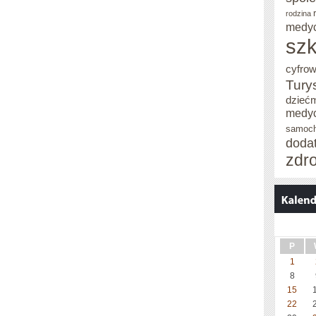
rodzina
medy
szk
cyfro
Tury
dzieć
medy
samoc
doda
zdr
P
1
8
15
22