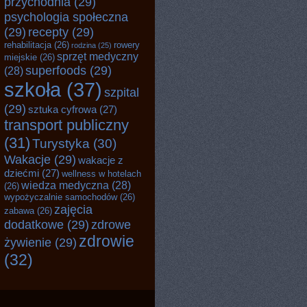
przychodnia
(29)
psychologia społeczna
(29)
recepty
(29)
rehabilitacja
(26)
rowery
rodzina
(25)
sprzęt medyczny
miejskie
(26)
superfoods
(29)
(28)
szkoła
(37)
szpital
(29)
sztuka cyfrowa
(27)
transport publiczny
(31)
Turystyka
(30)
Wakacje
(29)
wakacje z
dziećmi
(27)
wellness w hotelach
wiedza medyczna
(28)
(26)
wypożyczalnie samochodów
(26)
zajęcia
zabawa
(26)
dodatkowe
(29)
zdrowe
zdrowie
żywienie
(29)
(32)