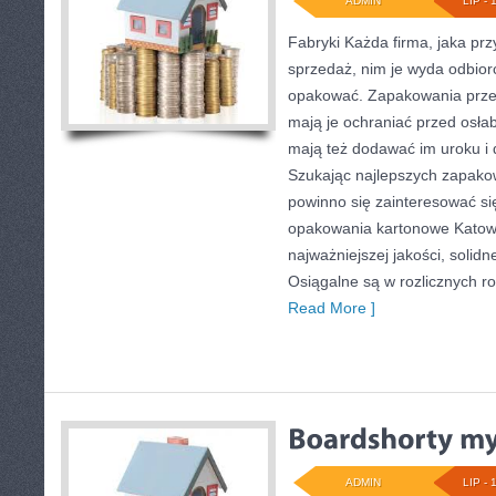
ADMIN
LIP - 
Fabryki Każda firma, jaka pr
sprzedaż, nim je wyda odbior
opakować. Zapakowania przed
mają je ochraniać przed osła
mają też dodawać im uroku i 
Szukając najlepszych zapako
powinno się zainteresować się
opakowania kartonowe Katowi
najważniejszej jakości, solidn
Osiągalne są w rozlicznych r
Read More ]
ADMIN
LIP - 