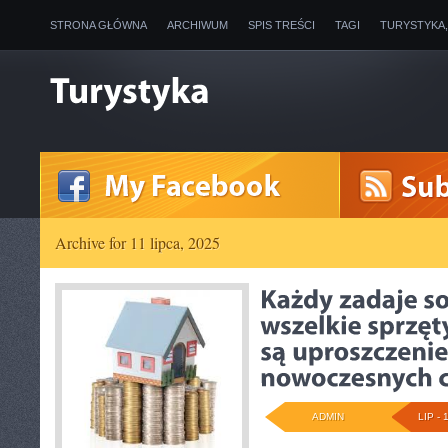
STRONA GŁÓWNA
ARCHIWUM
SPIS TREŚCI
TAGI
TURYSTYKA
Archive for 11 lipca, 2025
ADMIN
LIP - 