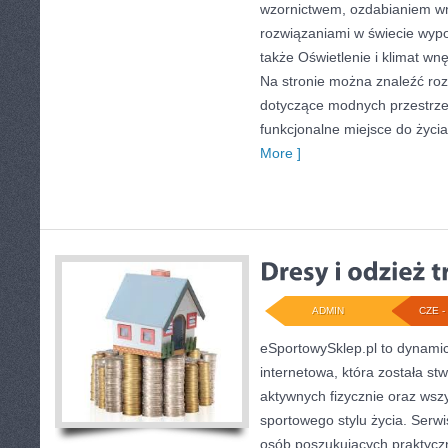
wzornictwem, ozdabianiem wn
rozwiązaniami w świecie wypo
także Oświetlenie i klimat wn
Na stronie można znaleźć ro
dotyczące modnych przestrze
funkcjonalne miejsce do życia
More ]
ADMIN
CZE - 
eSportowySklep.pl to dynamicz
internetowa, która została s
aktywnych fizycznie oraz wsz
sportowego stylu życia. Serwi
osób poszukujących praktyc