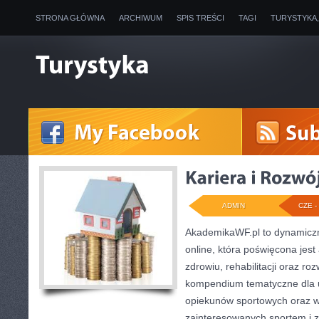
STRONA GŁÓWNA
ARCHIWUM
SPIS TREŚCI
TAGI
TURYSTYKA
ADMIN
CZE - 
AkademikaWF.pl to dynamiczni
online, która poświęcona jest 
zdrowiu, rehabilitacji oraz ro
kompendium tematyczne dla 
opiekunów sportowych oraz w
zainteresowanych sportem i 