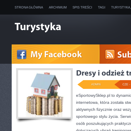
STRONA GŁÓWNA
ARCHIWUM
SPIS TREŚCI
TAGI
TURYSTYKA
ADMIN
CZE - 
eSportowySklep.pl to dynamicz
internetowa, która została s
aktywnych fizycznie oraz wsz
sportowego stylu życia. Serwi
osób poszukujących praktyc
dotyczących ubrań treningow