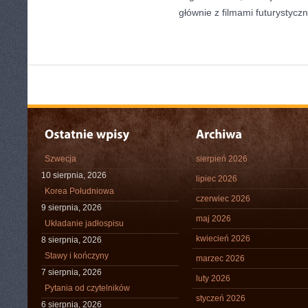
głównie z filmami futurystyczn
Szwecja
sierpień 2026
10 sierpnia, 2026
lipiec 2026
Korea Południowa
czerwiec 2026
9 sierpnia, 2026
maj 2026
Układanie jadłospisu
kwiecień 2026
8 sierpnia, 2026
Stawy i kończyny
marzec 2026
7 sierpnia, 2026
luty 2026
Pytania od czytelników
styczeń 2026
6 sierpnia, 2026