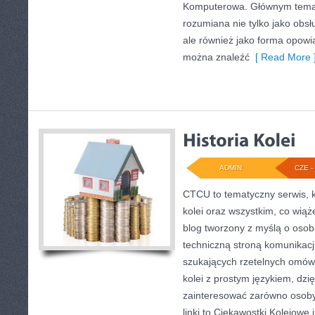
Komputerowa. Głównym temate
rozumiana nie tylko jako obsł
ale również jako forma opowia
można znaleźć
[ Read More 
ADMIN
CZE - 
CTCU to tematyczny serwis, k
kolei oraz wszystkim, co wiąż
blog tworzony z myślą o osoba
techniczną stroną komunikacji
szukających rzetelnych omówi
kolei z prostym językiem, dz
zainteresować zarówno osoby
linki to Ciekawostki Kolejowe