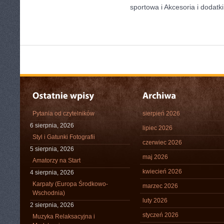
sportowa i Akcesoria i dodatki
Pytania od czytelników
sierpień 2026
6 sierpnia, 2026
lipiec 2026
Styl i Gatunki Fotografii
czerwiec 2026
5 sierpnia, 2026
maj 2026
Amatorzy na Start
kwiecień 2026
4 sierpnia, 2026
Karpaty (Europa Środkowo-
marzec 2026
Wschodnia)
luty 2026
2 sierpnia, 2026
styczeń 2026
Muzyka Relaksacyjna i