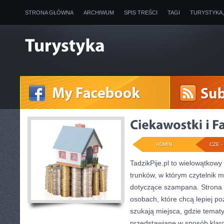
STRONA GŁÓWNA
ARCHIWUM
SPIS TREŚCI
TAGI
TURYSTYKA
ADMIN
CZE - 
TadzikPije.pl to wielowątkow
trunków, w którym czytelnik m
dotyczące szampana. Strona 
osobach, które chcą lepiej po
szukają miejsca, gdzie temat
przedstawiane w sposób klaro