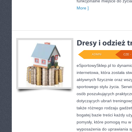
funkcjonalne miejsce do życia
More ]
ADMIN
CZE - 
eSportowySklep.pl to dynamicz
internetowa, która została s
aktywnych fizycznie oraz wsz
sportowego stylu życia. Serwi
osób poszukujących praktyc
dotyczących ubrań treningow
także różnego rodzaju gadżet
bogatej bazie treści każdy u
pomysły, które pomogą mu w
wyposażenia do uprawiania 