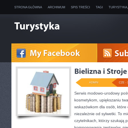
STRONA GŁÓWNA
ARCHIWUM
SPIS TREŚCI
TAGI
TURYSTYKA
ADMIN
CZE - 
Serwis modowo-urodowy poświę
kosmetykom, upiększaniu twa
wskazówkom dla osób, które
niezależnie od sylwetki. To m
czytelnikach, którzy szukają 
komponowania zestawów, piel