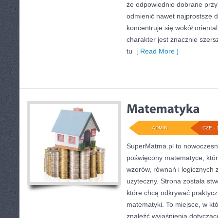
że odpowiednio dobrane przyp
odmienić nawet najprostsze d
koncentruje się wokół oriental
charakter jest znacznie szer
tu
[ Read More ]
ADMIN
CZE - 
SuperMatma.pl to nowoczesny
poświęcony matematyce, który
wzorów, równań i logicznych 
użyteczny. Strona została st
które chcą odkrywać praktyc
matematyki. To miejsce, w kt
znaleźć wyjaśnienia dotyczą