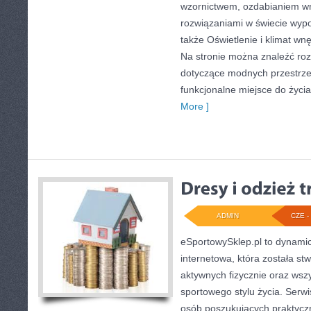
wzornictwem, ozdabianiem wn
rozwiązaniami w świecie wypo
także Oświetlenie i klimat wn
Na stronie można znaleźć ro
dotyczące modnych przestrze
funkcjonalne miejsce do życia
More ]
ADMIN
CZE - 
eSportowySklep.pl to dynamicz
internetowa, która została s
aktywnych fizycznie oraz wsz
sportowego stylu życia. Serwi
osób poszukujących praktyc