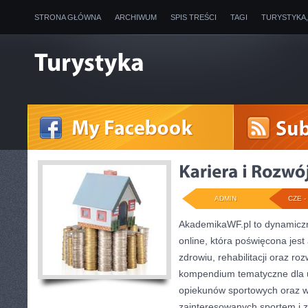
STRONA GŁÓWNA
ARCHIWUM
SPIS TREŚCI
TAGI
TURYSTYKA
ADMIN
CZE - 
AkademikaWF.pl to dynamiczni
online, która poświęcona jest 
zdrowiu, rehabilitacji oraz ro
kompendium tematyczne dla 
opiekunów sportowych oraz w
zainteresowanych sportem i 