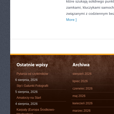
które szukają solidnego punk
zamkami, kluczykami samoch
związanymi z codziennym be
More ]
Pytania od czytelników
sierpień 2026
6 sierpnia, 2026
lipiec 2026
Styl i Gatunki Fotografii
czerwiec 2026
5 sierpnia, 2026
maj 2026
Amatorzy na Start
kwiecień 2026
4 sierpnia, 2026
Karpaty (Europa Środkowo-
marzec 2026