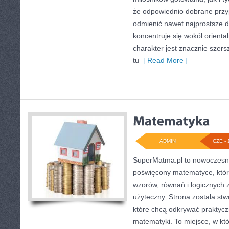
że odpowiednio dobrane przyp
odmienić nawet najprostsze d
koncentruje się wokół oriental
charakter jest znacznie szer
tu
[ Read More ]
ADMIN
CZE - 
SuperMatma.pl to nowoczesny
poświęcony matematyce, który
wzorów, równań i logicznych 
użyteczny. Strona została st
które chcą odkrywać praktyc
matematyki. To miejsce, w kt