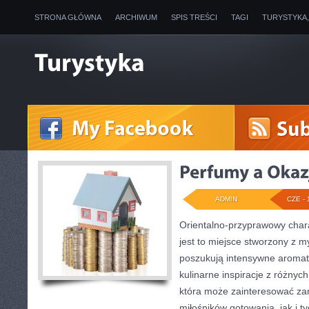
STRONA GŁÓWNA
ARCHIWUM
SPIS TREŚCI
TAGI
TURYSTYKA
ADMIN
CZE - 
Orientalno-przyprawowy charak
jest to miejsce stworzony z m
poszukują intensywne aromaty
kulinarne inspiracje z różnych
która może zainteresować za
miłośników gotowania, jak i t