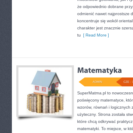
że odpowiednio dobrane przyp
odmienić nawet najprostsze d
koncentruje się wokół oriental
charakter jest znacznie szer
tu
[ Read More ]
ADMIN
CZE - 
SuperMatma.pl to nowoczesny
poświęcony matematyce, który
wzorów, równań i logicznych 
użyteczny. Strona została st
które chcą odkrywać praktyc
matematyki. To miejsce, w kt