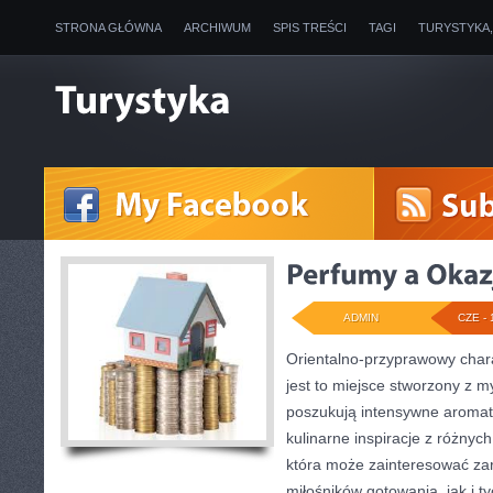
STRONA GŁÓWNA
ARCHIWUM
SPIS TREŚCI
TAGI
TURYSTYKA
ADMIN
CZE - 
Orientalno-przyprawowy charak
jest to miejsce stworzony z m
poszukują intensywne aromaty
kulinarne inspiracje z różnych
która może zainteresować za
miłośników gotowania, jak i t