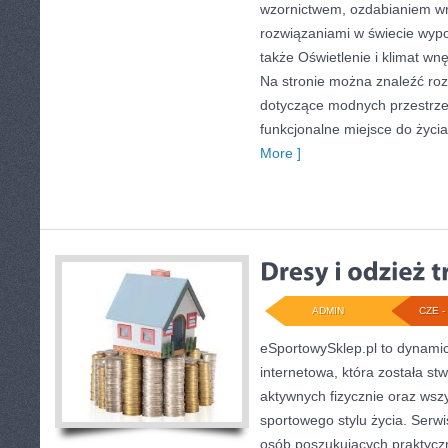
wzornictwem, ozdabianiem wn
rozwiązaniami w świecie wypo
także Oświetlenie i klimat wn
Na stronie można znaleźć ro
dotyczące modnych przestrze
funkcjonalne miejsce do życia
More ]
ADMIN
CZE - 
eSportowySklep.pl to dynamicz
internetowa, która została s
aktywnych fizycznie oraz wsz
sportowego stylu życia. Serwi
osób poszukujących praktyc