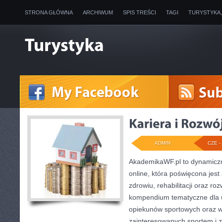
STRONA GŁÓWNA
ARCHIWUM
SPIS TREŚCI
TAGI
TURYSTYKA
ADMIN
CZE - 
AkademikaWF.pl to dynamiczni
online, która poświęcona jest 
zdrowiu, rehabilitacji oraz ro
kompendium tematyczne dla 
opiekunów sportowych oraz w
zainteresowanych sportem i 