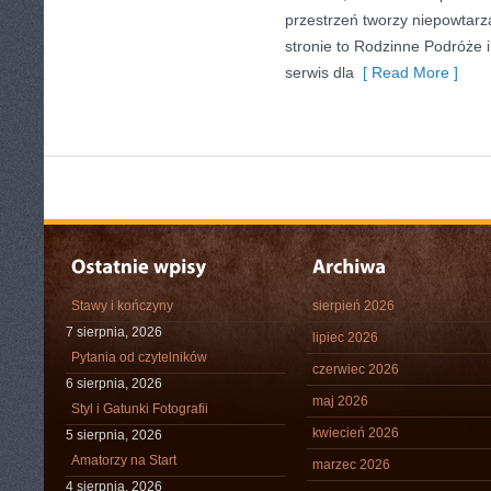
przestrzeń tworzy niepowtarz
stronie to Rodzinne Podróże
serwis dla
[ Read More ]
Stawy i kończyny
sierpień 2026
7 sierpnia, 2026
lipiec 2026
Pytania od czytelników
czerwiec 2026
6 sierpnia, 2026
maj 2026
Styl i Gatunki Fotografii
kwiecień 2026
5 sierpnia, 2026
Amatorzy na Start
marzec 2026
4 sierpnia, 2026