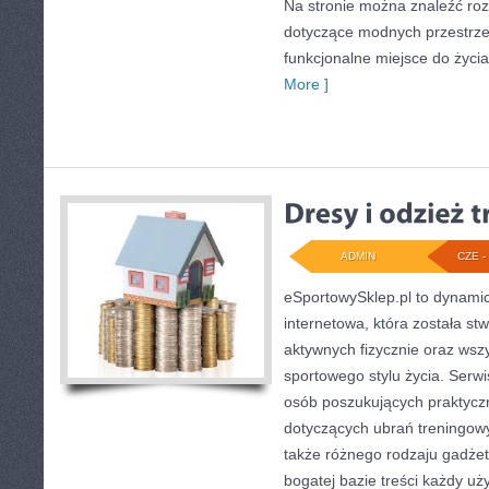
Na stronie można znaleźć ro
dotyczące modnych przestrze
funkcjonalne miejsce do życia
More ]
ADMIN
CZE - 
eSportowySklep.pl to dynamicz
internetowa, która została s
aktywnych fizycznie oraz wsz
sportowego stylu życia. Serwi
osób poszukujących praktyc
dotyczących ubrań treningow
także różnego rodzaju gadżet
bogatej bazie treści każdy u