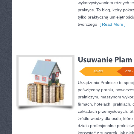
wykorzystywaniem różnych te
praktyce. To blog, który poka
tylko praktyczną umiejętności
twórczego
[ Read More ]
ADMIN
CZE - 
Urządzenia Pralnicze to specj
poświęcony praniu, nowocze
pralniczym, maszynom wyko
firmach, hotelach, pralniach,
zakładach przemysłowych. S
źródło wiedzy dla osób, które 
działa profesjonalne pralnictw
korzystać z suszarek, jak pie