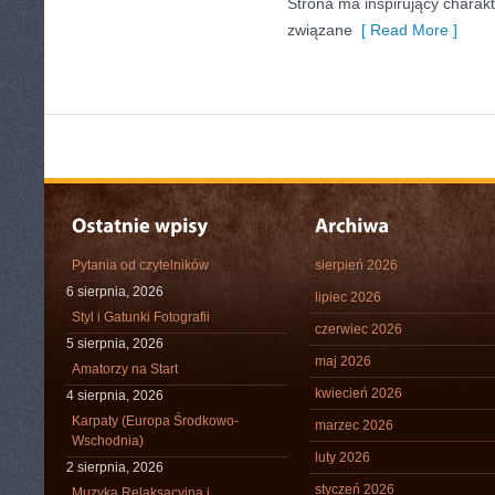
Strona ma inspirujący charakt
związane
[ Read More ]
Pytania od czytelników
sierpień 2026
6 sierpnia, 2026
lipiec 2026
Styl i Gatunki Fotografii
czerwiec 2026
5 sierpnia, 2026
maj 2026
Amatorzy na Start
kwiecień 2026
4 sierpnia, 2026
Karpaty (Europa Środkowo-
marzec 2026
Wschodnia)
luty 2026
2 sierpnia, 2026
styczeń 2026
Muzyka Relaksacyjna i