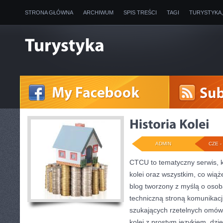
STRONA GŁÓWNA
ARCHIWUM
SPIS TREŚCI
TAGI
TURYSTYKA
ADMIN
CZE - 
CTCU to tematyczny serwis, k
kolei oraz wszystkim, co wiąż
blog tworzony z myślą o osoba
techniczną stroną komunikacji
szukających rzetelnych omówi
kolei z prostym językiem, dz