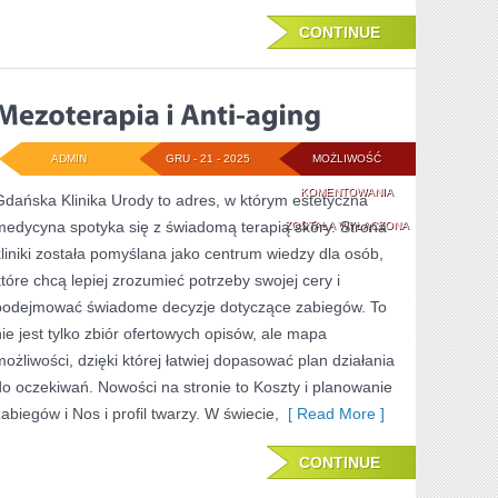
CONTINUE
ADMIN
GRU - 21 - 2025
MOŻLIWOŚĆ
MEZOTERAPIA
KOMENTOWANIA
Gdańska Klinika Urody to adres, w którym estetyczna
medycyna spotyka się z świadomą terapią skóry. Strona
I
ZOSTAŁA WYŁĄCZONA
kliniki została pomyślana jako centrum wiedzy dla osób,
ANTI-
które chcą lepiej zrozumieć potrzeby swojej cery i
AGING
podejmować świadome decyzje dotyczące zabiegów. To
nie jest tylko zbiór ofertowych opisów, ale mapa
możliwości, dzięki której łatwiej dopasować plan działania
do oczekiwań. Nowości na stronie to Koszty i planowanie
zabiegów i Nos i profil twarzy. W świecie,
[ Read More ]
CONTINUE