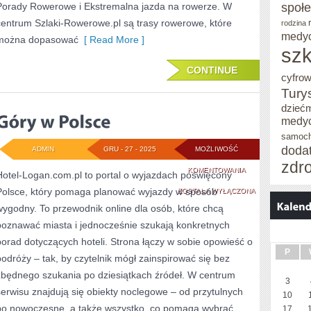
społ
Porady Rowerowe i Ekstremalna jazda na rowerze. W
centrum Szlaki-Rowerowe.pl są trasy rowerowe, które
rodzina
medy
można dopasować
[ Read More ]
szk
CONTINUE
cyfro
Tury
dzieć
medy
samoc
doda
ADMIN
GRU - 27 - 2025
MOŻLIWOŚĆ
zdr
GÓRY
KOMENTOWANIA
Hotel-Logan.com.pl to portal o wyjazdach poświęcony
Polsce, który pomaga planować wyjazdy w sposób
W
ZOSTAŁA WYŁĄCZONA
wygodny. To przewodnik online dla osób, które chcą
POLSCE
poznawać miasta i jednocześnie szukają konkretnych
porad dotyczących hoteli. Strona łączy w sobie opowieść o
P
podróży – tak, by czytelnik mógł zainspirować się bez
zbędnego szukania po dziesiątkach źródeł. W centrum
3
serwisu znajdują się obiekty noclegowe – od przytulnych
10
po nowoczesne, a także wszystko, co pomaga wybrać
17