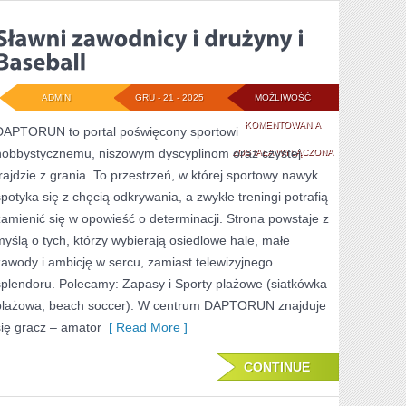
ADMIN
GRU - 21 - 2025
MOŻLIWOŚĆ
SŁAWNI
KOMENTOWANIA
DAPTORUN to portal poświęcony sportowi
hobbystycznemu, niszowym dyscyplinom oraz czystej
ZAWODNICY
ZOSTAŁA WYŁĄCZONA
frajdzie z grania. To przestrzeń, w której sportowy nawyk
I
spotyka się z chęcią odkrywania, a zwykłe treningi potrafią
DRUŻYNY
zamienić się w opowieść o determinacji. Strona powstaje z
I
myślą o tych, którzy wybierają osiedlowe hale, małe
zawody i ambicję w sercu, zamiast telewizyjnego
BASEBALL
splendoru. Polecamy: Zapasy i Sporty plażowe (siatkówka
plażowa, beach soccer). W centrum DAPTORUN znajduje
się gracz – amator
[ Read More ]
CONTINUE