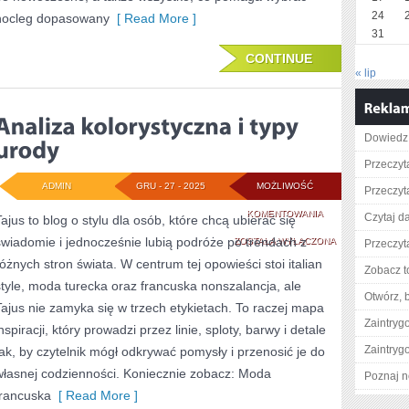
24
nocleg dopasowany
[ Read More ]
31
CONTINUE
« lip
Dowiedz 
Przeczyt
ADMIN
GRU - 27 - 2025
MOŻLIWOŚĆ
Przeczyt
ANALIZA
KOMENTOWANIA
Czytaj da
Tajus to blog o stylu dla osób, które chcą ubierać się
świadomie i jednocześnie lubią podróże po trendach z
KOLORYSTYCZNA
ZOSTAŁA WYŁĄCZONA
Przeczyta
różnych stron świata. W centrum tej opowieści stoi italian
I
Zobacz t
style, moda turecka oraz francuska nonszalancja, ale
TYPY
Otwórz, 
Tajus nie zamyka się w trzech etykietach. To raczej mapa
URODY
Zaintry
nspiracji, który prowadzi przez linie, sploty, barwy i detale
Zaintry
tak, by czytelnik mógł odkrywać pomysły i przenosić je do
własnej codzienności. Koniecznie zobacz: Moda
Poznaj n
francuska
[ Read More ]