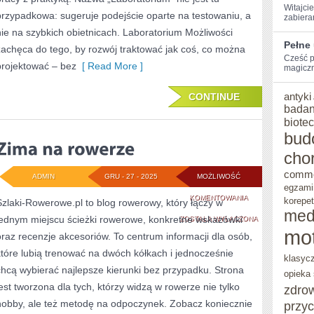
Witajci
przypadkowa: sugeruje podejście oparte na testowaniu, a
zabieram
nie na szybkich obietnicach. Laboratorium Możliwości
Pełne
zachęca do tego, by rozwój traktować jak coś, co można
Cześć p
projektować – bez
[ Read More ]
magiczną
antyki
CONTINUE
badan
biote
bud
cho
comm
ADMIN
GRU - 27 - 2025
MOŻLIWOŚĆ
egzami
ZIMA
KOMENTOWANIA
korepet
Szlaki-Rowerowe.pl to blog rowerowy, który łączy w
med
jednym miejscu ścieżki rowerowe, konkretne wskazówki
NA
ZOSTAŁA WYŁĄCZONA
mo
oraz recenzje akcesoriów. To centrum informacji dla osób,
ROWERZE
które lubią trenować na dwóch kółkach i jednocześnie
klasyc
chcą wybierać najlepsze kierunki bez przypadku. Strona
opieka
jest tworzona dla tych, którzy widzą w rowerze nie tylko
zdro
hobby, ale też metodę na odpoczynek. Zobacz koniecznie
przy