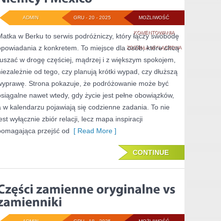
ADMIN
GRU - 20 - 2025
MOŻLIWOŚĆ
NIEMCY
KOMENTOWANIA
Matka w Berku to serwis podróżniczy, który łączy swobodę
opowiadania z konkretem. To miejsce dla osób, które chcą
I
ZOSTAŁA WYŁĄCZONA
ruszać w drogę częściej, mądrzej i z większym spokojem,
MEXICO
niezależnie od tego, czy planują krótki wypad, czy dłuższą
wyprawę. Strona pokazuje, że podróżowanie może być
osiągalne nawet wtedy, gdy życie jest pełne obowiązków,
a w kalendarzu pojawiają się codzienne zadania. To nie
est wyłącznie zbiór relacji, lecz mapa inspiracji
pomagająca przejść od
[ Read More ]
CONTINUE