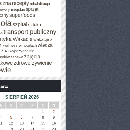
eczna
recepty
rehabilitacja
sprzęt
rowery miejskie
superfoods
czny
oła
szpital
sztuka
transport publiczny
wa
styka
Wakacje
wakacje z
wiedza
mi
wellness w hotelach
czna
wypożyczalnie
zajęcia
hodów
zabawa
tkowe
zdrowe żywienie
owie
SIERPIEŃ 2026
W
Ś
C
P
S
N
1
2
4
5
6
7
8
9
11
12
13
14
15
16
18
19
20
21
22
23