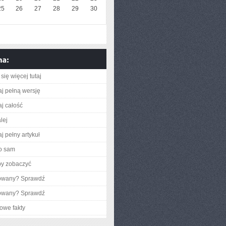
25
26
27
28
29
30
się więcej tutaj
aj pełną wersję
aj całość
lej
j pełny artykuł
o sam
by zobaczyć
gowany? Sprawdź
gowany? Sprawdź
owe fakty