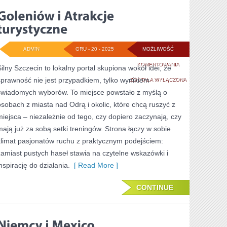
ADMIN
GRU - 20 - 2025
MOŻLIWOŚĆ
GOLENIÓW
KOMENTOWANIA
Silny Szczecin to lokalny portal skupiona wokół idei, że
sprawność nie jest przypadkiem, tylko wynikiem
I
ZOSTAŁA WYŁĄCZONA
świadomych wyborów. To miejsce powstało z myślą o
ATRAKCJE
osobach z miasta nad Odrą i okolic, które chcą ruszyć z
TURYSTYCZNE
miejsca – niezależnie od tego, czy dopiero zaczynają, czy
mają już za sobą setki treningów. Strona łączy w sobie
klimat pasjonatów ruchu z praktycznym podejściem:
zamiast pustych haseł stawia na czytelne wskazówki i
nspirację do działania.
[ Read More ]
CONTINUE