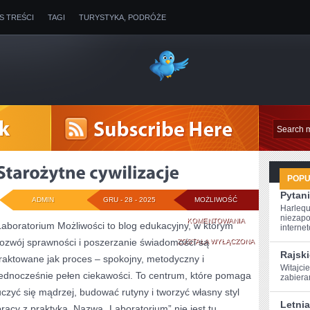
IS TREŚCI
TAGI
TURYSTYKA, PODRÓŻE
POP
Pytani
ADMIN
GRU - 28 - 2025
MOŻLIWOŚĆ
Harlequ
niezapo
STAROŻYTNE
KOMENTOWANIA
Laboratorium Możliwości to blog edukacyjny, w którym
internet
rozwój sprawności i poszerzanie świadomości są
CYWILIZACJE
ZOSTAŁA WYŁĄCZONA
Rajski
traktowane jak proces – spokojny, metodyczny i
Witajcie
jednocześnie pełen ciekawości. To centrum, które pomaga
zabiera
uczyć się mądrzej, budować rutyny i tworzyć własny styl
Letni
pracy z praktyką. Nazwa „Laboratorium” nie jest tu