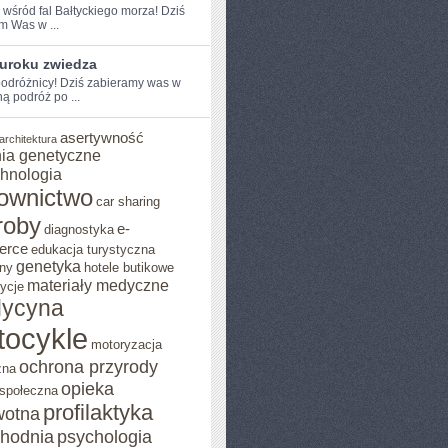
e wśród fal Bałtyckiego morza! Dziś
⁢ Was w ...
 uroku zwiedza
odróżnicy! ⁢Dziś zabieramy was w
 ⁤podróż po ...
asertywność
architektura
ia genetyczne
chnologia
ownictwo
car sharing
roby
e-
diagnostyka
erce
edukacja turystyczna
genetyka
ny
hotele butikowe
materiały medyczne
ycje
ycyna
tocykle
motoryzacja
ochrona przyrody
zna
opieka
 społeczna
profilaktyka
wotna
chodnia
psychologia