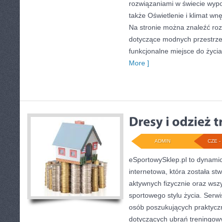
rozwiązaniami w świecie wypo
także Oświetlenie i klimat wn
Na stronie można znaleźć ro
dotyczące modnych przestrze
funkcjonalne miejsce do życia
More ]
ADMIN
CZE - 
eSportowySklep.pl to dynamicz
internetowa, która została s
aktywnych fizycznie oraz wsz
sportowego stylu życia. Serwi
osób poszukujących praktyc
dotyczących ubrań treningow