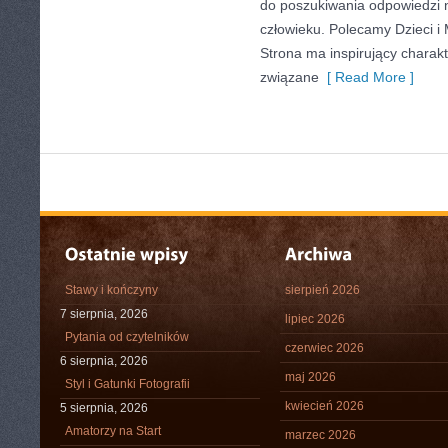
do poszukiwania odpowiedzi n
człowieku. Polecamy Dzieci i 
Strona ma inspirujący charakt
związane
[ Read More ]
Stawy i kończyny
sierpień 2026
7 sierpnia, 2026
lipiec 2026
Pytania od czytelników
czerwiec 2026
6 sierpnia, 2026
maj 2026
Styl i Gatunki Fotografii
kwiecień 2026
5 sierpnia, 2026
Amatorzy na Start
marzec 2026