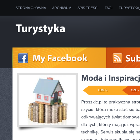
STRONA GŁÓWNA
ARCHIWUM
SPIS TREŚCI
TAGI
TURYSTYKA
ADMIN
CZE - 
Proszkic.pl to praktyczna st
szyciu, która może stać się ba
odkrywających świat domoweg
dla tych, którzy mają już wpr
technikę. Serwis skupia się 
szyciem, doborem tkanin, wy