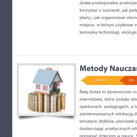
działa profesjonalne pralnictw
korzystać z suszarek, jak pie
plamy i jak organizować ekon
miejsce, w którym użytkowe in
tematyką technologii, ekologii
ADMIN
CZE - 
Biały Kotek to dynamicznie ro
internetowa, która została st
opiekunach, pedagogach, a t
zainteresowanych edukacją dz
tematyce żłobków, placówek p
dostarczając praktycznych inf
pomagać dzieciom w nauce. 