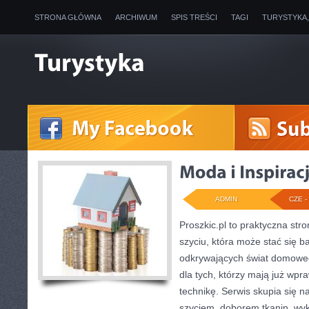
STRONA GŁÓWNA
ARCHIWUM
SPIS TREŚCI
TAGI
TURYSTYKA
ADMIN
CZE - 
Proszkic.pl to praktyczna st
szyciu, która może stać się ba
odkrywających świat domoweg
dla tych, którzy mają już wpr
technikę. Serwis skupia się 
szyciem, doborem tkanin, wy