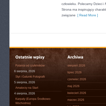
człowieku. Polecamy Dzieci i 
Strona ma inspirujący charakt
związane
[ Read More ]
Pytania od czytelników
sierpień 2026
6 sierpnia, 2026
lipiec 2026
Styl i Gatunki Fotografii
czerwiec 2026
5 sierpnia, 2026
maj 2026
Amatorzy na Start
kwiecień 2026
4 sierpnia, 2026
Karpaty (Europa Środkowo-
marzec 2026
Wschodnia)